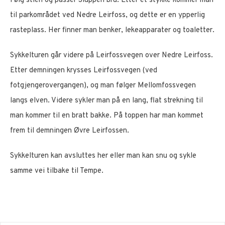
Følg stien og passer Sluppen bru. Etter et stykke kommer man
til parkområdet ved Nedre Leirfoss, og dette er en ypperlig
rasteplass. Her finner man benker, lekeapparater og toaletter.
Sykkelturen går videre på Leirfossvegen over Nedre Leirfoss.
Etter demningen krysses Leirfossvegen (ved
fotgjengerovergangen), og man følger Mellomfossvegen
langs elven. Videre sykler man på en lang, flat strekning til
man kommer til en bratt bakke. På toppen har man kommet
frem til demningen Øvre Leirfossen.
Sykkelturen kan avsluttes her eller man kan snu og sykle
samme vei tilbake til Tempe.