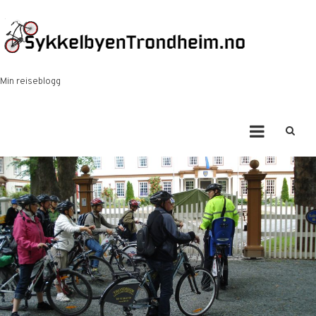
Skip
to
content
Min reiseblogg